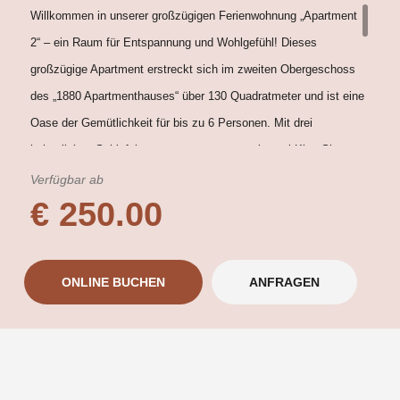
Willkommen in unserer großzügigen Ferienwohnung „Apartment
2“ – ein Raum für Entspannung und Wohlgefühl! Dieses
großzügige Apartment erstreckt sich im zweiten Obergeschoss
des „1880 Apartmenthauses“ über 130 Quadratmeter und ist eine
Oase der Gemütlichkeit für bis zu 6 Personen. Mit drei
behaglichen Schlafzimmern, ausgestattet mit zwei King-Size-
Betten (180 cm x 200 cm) und zwei Einzelbetten (90 cm x 200
Verfügbar ab
€ 250.00
cm), bietet unser Apartment genug Raum für alle. Das
Badezimmer präsentiert eine erfrischende Dusche und eine
einladende Eckbadewanne. Ein zusätzliches Gäste-WC sorgt für
ONLINE BUCHEN
ANFRAGEN
Ihren Komfort. Die voll ausgestattete Küchenzeile, inklusive
Backofen, Toaster, Mikrowelle, Kochfeld, Geschirrspüler und
Kühlschrank mit Gefrierfach, lädt zu kulinarischen Abenteuern
ein, welche sich perfekt im charmanten Esszimmer mit großem
Esstisch in geselliger Runde genießen lassen. Auch ohne Feuer