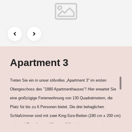
lässt es sich am Abend vor dem dekorativen Kamin prima im
Wohnbereich entspannen oder Sie verweilen auf dem
angrenzenden Balkon und lassen die letzten Sonnenstrahlen des
Tages und die frische Luft auf sich wirken. Heizung, TV,
geräumige Kleiderschränke, Kommoden und gemütliche
Sitzgelegenheiten vervollständigen Ihre Wohlfühlexperience.
Selbstverständlich steht Ihnen kostenfreies WLAN zur Verfügung,
Apartment 3
um mit der Welt in Verbindung zu bleiben.
Treten Sie ein in unser stilvolles „Apartment 3“ im ersten
Obergeschoss des "1880 Apartmenthauses"! Hier erwartet Sie
eine großzügige Ferienwohnung von 130 Quadratmetern, die
Platz für bis zu 6 Personen bietet. Die drei behaglichen
Schlafzimmer sind mit zwei King-Size-Betten (180 cm x 200 cm)
und zwei Einzelbetten (90 cm x 200 cm) ausgestattet. Im