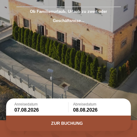
Ob Familienurlaub, Urlaub zu zweit oder
Geschäftsreise...
Das 1880 Lofthaus bietet Ihnen alles, was Sie für einen
erholsamen Urlaub oder längeren Aufenthalt in Gera
benötigen!
Anreisedatum
Abreisedatum
ZUR BUCHUNG