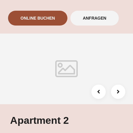
ausgestattete Küchenzeile lädt dazu ein, köstliche Mahlzeiten
zuzubereiten, und umfasst einen Kühlschrank mit Gefrierfach,
ONLINE BUCHEN
ANFRAGEN
Toaster, Mikrowelle, Kochfeld und Geschirrspüler. Genießen Sie
Ihre Mahlzeiten in der gemütlichen Sitzecke und machen Sie es
sich vor dem TV bequem. Ein Schreibtisch und ein geräumiger
Kleiderschrank bieten zusätzlichen Komfort. Kostenfreies WLAN
steht Ihnen selbstverständlich zur Verfügung, damit Sie mit der
Welt in Verbindung bleiben können.
Apartment 2