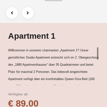
Apartment 1
Willkommen in unserem charmanten „Apartment 1“! Unser
gemütliches Studio-Apartment erstreckt sich im 2. Obergeschoss
des „1880 Apartmenthauses“ über 35 Quadratmeter und bietet
Platz für maximal 2 Personen. Das liebevoll eingerichtete
Apartment verfügt über ein komfortables Queen-Size-Bett (160
cm x 200 cm) und ein modernes Badezimmer mit einer
erfrischenden Dusche. Darüber hinaus stehen Ihnen eine
Verfügbar ab
€ 89.00
Waschmaschine und ein Trockner zur Verfügung. Die voll